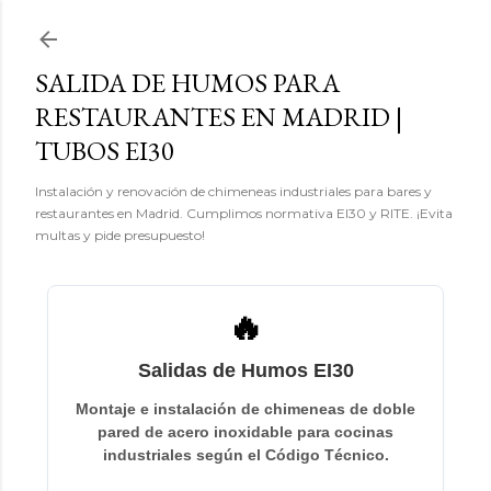
Ir al contenido principal
SALIDA DE HUMOS PARA
RESTAURANTES EN MADRID |
TUBOS EI30
Instalación y renovación de chimeneas industriales para bares y
restaurantes en Madrid. Cumplimos normativa EI30 y RITE. ¡Evita
multas y pide presupuesto!
🔥
Salidas de Humos EI30
Montaje e instalación de chimeneas de doble
pared de acero inoxidable para cocinas
industriales según el Código Técnico.