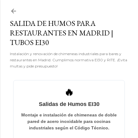
Ir al contenido principal
SALIDA DE HUMOS PARA
RESTAURANTES EN MADRID |
TUBOS EI30
Instalación y renovación de chimeneas industriales para bares y
restaurantes en Madrid. Cumplimos normativa EI30 y RITE. ¡Evita
multas y pide presupuesto!
🔥
Salidas de Humos EI30
Montaje e instalación de chimeneas de doble
pared de acero inoxidable para cocinas
industriales según el Código Técnico.