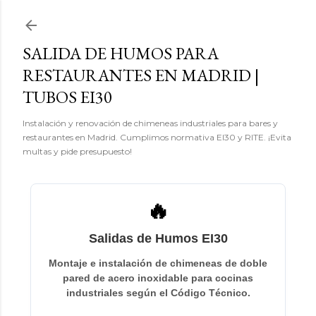
Ir al contenido principal
SALIDA DE HUMOS PARA
RESTAURANTES EN MADRID |
TUBOS EI30
Instalación y renovación de chimeneas industriales para bares y
restaurantes en Madrid. Cumplimos normativa EI30 y RITE. ¡Evita
multas y pide presupuesto!
🔥
Salidas de Humos EI30
Montaje e instalación de chimeneas de doble
pared de acero inoxidable para cocinas
industriales según el Código Técnico.