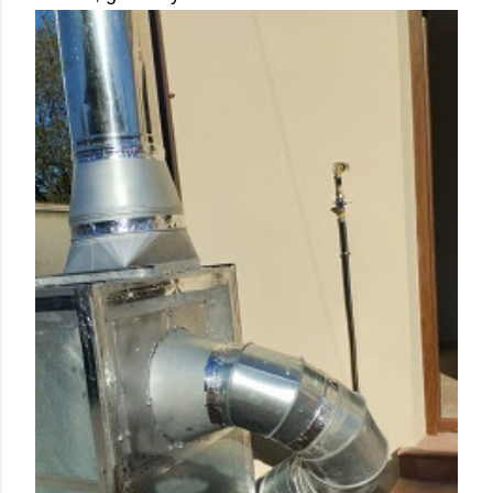
e
de
s